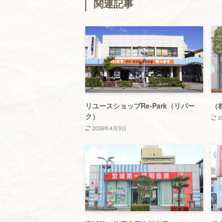
関連記事
リユースショップRe-Park（リパー
（
ク）
2
2026年4月3日